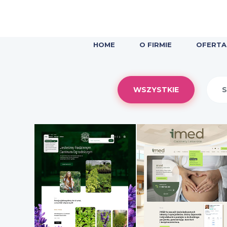
HOME
O FIRMIE
OFERT
WSZYSTKIE
S
Szkółka
iMED
Roślin