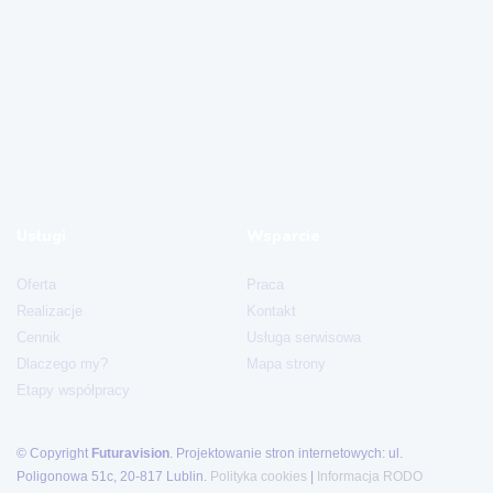
Usługi
Wsparcie
Oferta
Praca
Realizacje
Kontakt
Cennik
Usługa serwisowa
Dlaczego my?
Mapa strony
Etapy współpracy
© Copyright
Futuravision
.
Projektowanie stron internetowych:
ul.
Poligonowa 51c, 20-817 Lublin.
Polityka cookies
|
Informacja RODO