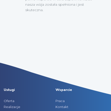
nasza wizja została spełniona i jest
skuteczna.
Usługi
Wsparcie
Oferta
Praca
Realizacje
Kontakt