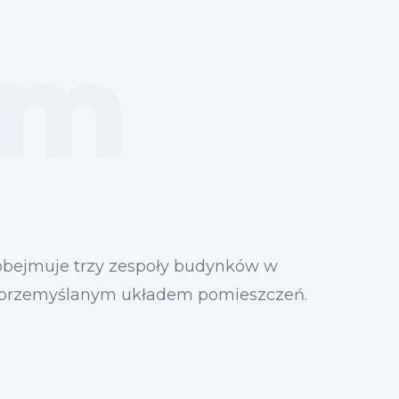
om
 obejmuje trzy zespoły budynków w
 i przemyślanym układem pomieszczeń.